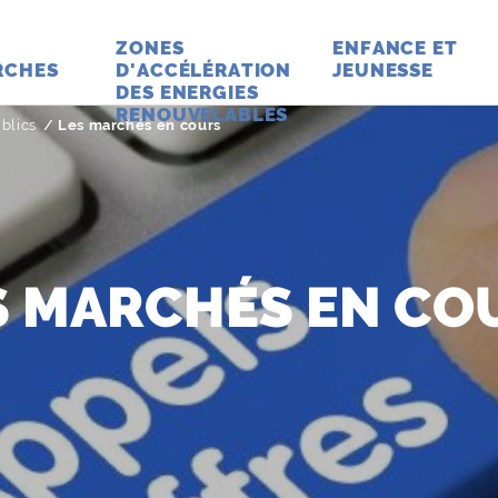
ZONES
ENFANCE ET
RCHES
D'ACCÉLÉRATION
JEUNESSE
DES ENERGIES
RENOUVELABLES
blics
Page active :
Les marchés en cours
S MARCHÉS EN CO