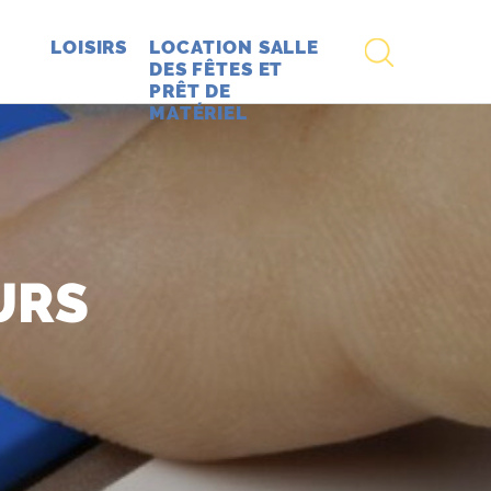
RECHERCHE
LOISIRS
LOCATION SALLE
DES FÊTES ET
PRÊT DE
MATÉRIEL
URS