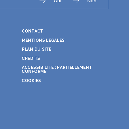
Oui
Non
CONTACT
Fac
Ins
You
Lin
X
MENTIONS LÉGALES
PLAN DU SITE
CRÉDITS
ACCESSIBILITÉ : PARTIELLEMENT
CONFORME
COOKIES