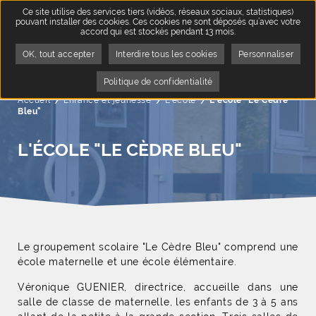
Ce site utilise des services tiers (vidéos, réseaux sociaux, statistiques)
pouvant installer des cookies. Ces cookies ne sont déposés qu’avec votre
accord qui est stockés pendant 13 mois.
OK, tout accepter
Interdire tous les cookies
Personnaliser
Politique de confidentialité
Accueil
Enfance et jeunesse
L'école
Page active :
L'école "Le Cèdre
Bleu"
L'ÉCOLE "LE CÈDRE BLEU"
Le groupement scolaire "Le Cèdre Bleu" comprend une
école maternelle et une école élémentaire.
Véronique GUENIER, directrice, accueille dans une
salle de classe de maternelle, les enfants de 3 à 5 ans