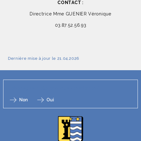
CONTACT :
Directrice Mme GUENIER Véronique
03.87.52.56.93
Dernière mise à jour le 21.04.2026
Cette page a-t-elle répondu à vos attentes ?
Non
Oui
F
I
Y
Li
X