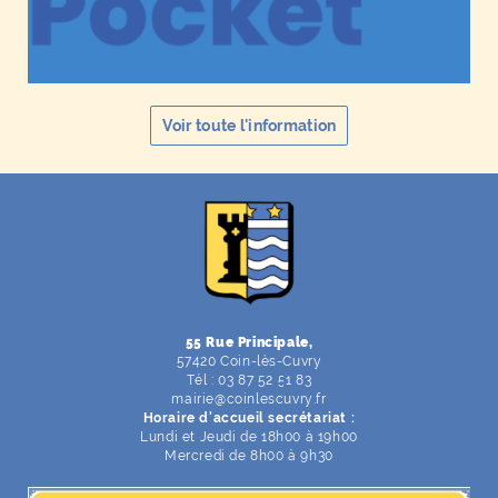
Voir toute l'information
F
I
Y
Li
X
55 Rue Principale,
57420 Coin-lès-Cuvry
Tél : 03 87 52 51 83
mairie
@
coinlescuvry
.
fr
Horaire d'accueil secrétariat :
Lundi et Jeudi de 18h00 à 19h00
Mercredi de 8h00 à 9h30