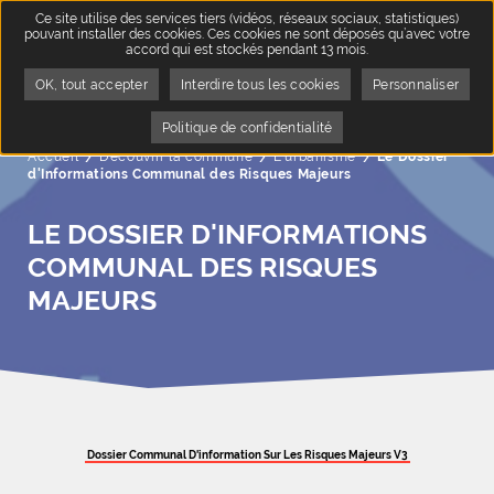
Ce site utilise des services tiers (vidéos, réseaux sociaux, statistiques)
pouvant installer des cookies. Ces cookies ne sont déposés qu’avec votre
accord qui est stockés pendant 13 mois.
OK, tout accepter
Interdire tous les cookies
Personnaliser
Politique de confidentialité
Accueil
Découvrir la commune
L'urbanisme
Page active :
Le Dossier
d'Informations Communal des Risques Majeurs
LE DOSSIER D'INFORMATIONS
COMMUNAL DES RISQUES
MAJEURS
Dossier Communal D'information Sur Les Risques Majeurs V3