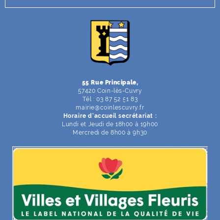
F
I
Y
Li
X
55 Rue Principale,
57420 Coin-lès-Cuvry
Tél : 03 87 52 51 83
mairie
@
coinlescuvry
.
fr
Horaire d'accueil secrétariat :
Lundi et Jeudi de 18h00 à 19h00
Mercredi de 8h00 à 9h30