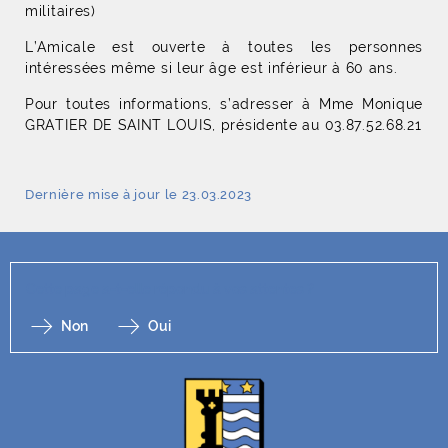
militaires)
L’Amicale est ouverte à toutes les personnes
intéressées même si leur âge est inférieur à 60 ans.
Pour toutes informations, s’adresser à Mme Monique
GRATIER DE SAINT LOUIS, présidente au 03.87.52.68.21
Dernière mise à jour le 23.03.2023
Cette page a-t-elle répondu à vos attentes ?
Non
Oui
F
I
Y
Li
X