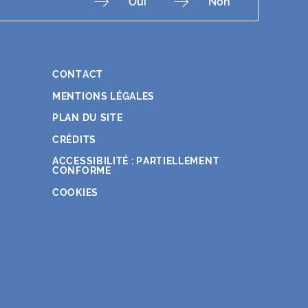
Oui
Non
CONTACT
Fac
Ins
You
Lin
X
MENTIONS LÉGALES
PLAN DU SITE
CRÉDITS
ACCESSIBILITÉ : PARTIELLEMENT
CONFORME
COOKIES