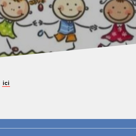
z
ici