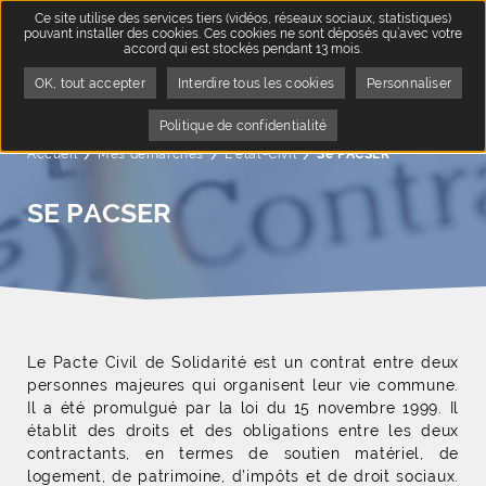
Ce site utilise des services tiers (vidéos, réseaux sociaux, statistiques)
pouvant installer des cookies. Ces cookies ne sont déposés qu’avec votre
accord qui est stockés pendant 13 mois.
OK, tout accepter
Interdire tous les cookies
Personnaliser
Politique de confidentialité
Accueil
Mes démarches
L'état-Civil
Page active :
Se PACSER
SE PACSER
Le Pacte Civil de Solidarité est un contrat entre deux
personnes majeures qui organisent leur vie commune.
Il a été promulgué par la loi du 15 novembre 1999. Il
établit des droits et des obligations entre les deux
contractants, en termes de soutien matériel, de
logement, de patrimoine, d’impôts et de droit sociaux.