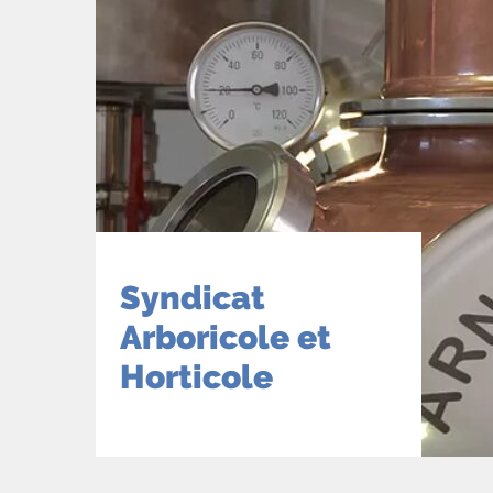
Syndicat
Arboricole et
Horticole