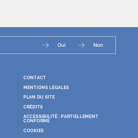
Oui
Non
CONTACT
Fac
Ins
You
Lin
X
MENTIONS LÉGALES
PLAN DU SITE
CRÉDITS
ACCESSIBILITÉ : PARTIELLEMENT
CONFORME
COOKIES