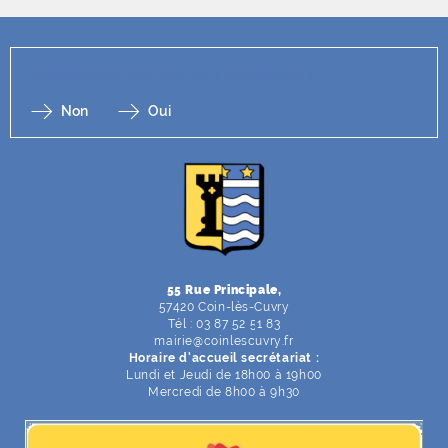
Cette page a-t-elle répondu à vos attentes ?
Non
Oui
F
I
Y
Li
X
55 Rue Principale,
57420 Coin-lès-Cuvry
Tél : 03 87 52 51 83
mairie
@
coinlescuvry
.
fr
Horaire d'accueil secrétariat :
Lundi et Jeudi de 18h00 à 19h00
Mercredi de 8h00 à 9h30