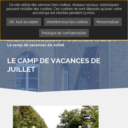
Ce site utilise des services tiers (vidéos, réseaux sociaux, statistiques)
pouvant installer des cookies. Ces cookies ne sont déposés qu’avec votre
accord qui est stockés pendant 13 mois.
OK, tout accepter
Interdire tous les cookies
Personnaliser
Politique de confidentialité
Accueil
Enfance et jeunesse
Le périscolaire "La Récré"
Page a
Le camp de vacances de Juillet
LE CAMP DE VACANCES DE
JUILLET