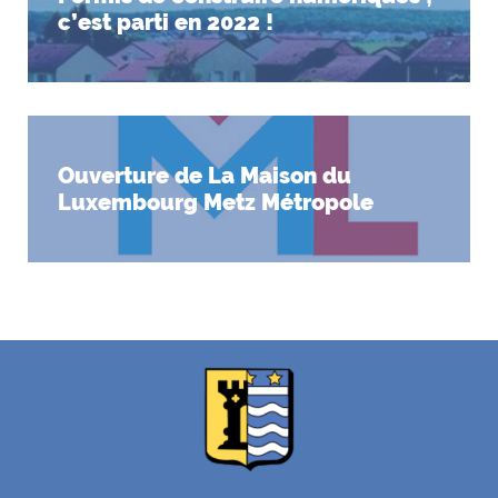
c’est parti en 2022 !
Ouverture de La Maison du
Luxembourg Metz Métropole
F
I
Y
Li
X