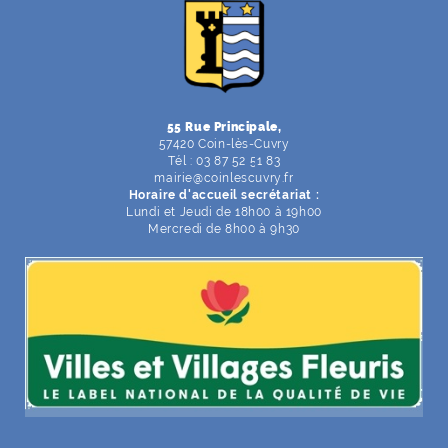
F
I
Y
Li
X
55 Rue Principale,
57420 Coin-lès-Cuvry
Tél : 03 87 52 51 83
mairie
@
coinlescuvry
.
fr
Horaire d'accueil secrétariat :
Lundi et Jeudi de 18h00 à 19h00
Mercredi de 8h00 à 9h30