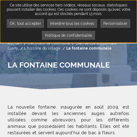
Ce site utilise des services tiers (vidéos, réseaux sociaux, statistiques)
pouvant installer des cookies. Ces cookies ne sont déposés qu’avec votre
accord qui est stockés pendant 13 mois.
OK, tout accepter
Interdire tous les cookies
Personnaliser
Politique de confidentialité
Accueil
Découvrir la commune
Bienvenue à Coin-lès-
Cuvry
L'histoire du village
Page active :
La fontaine communale
LA FONTAINE COMMUNALE
La nouvelle fontaine, inaugurée en août 2009, est
installée devant les anciennes auges autrefois
utilisées comme abreuvoirs pour les différents
animaux que possédaient les habitants. Elles ont été
restaurées et servent aujourd’hui de bac à fleurs.